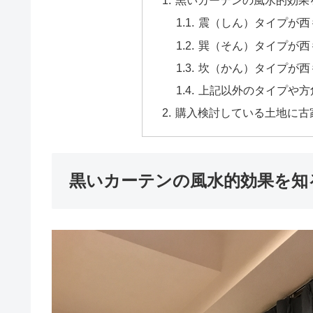
黒いカーテンの風水的効果
震（しん）タイプが西
巽（そん）タイプが西
坎（かん）タイプが西
上記以外のタイプや方
購入検討している土地に古
黒いカーテンの風水的効果を知