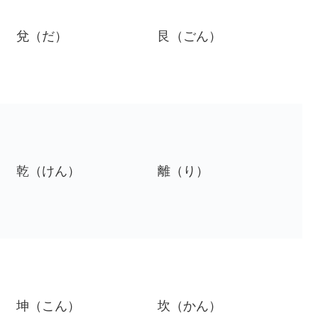
兌（だ）
艮（ごん）
乾（けん）
離（り）
坤（こん）
坎（かん）