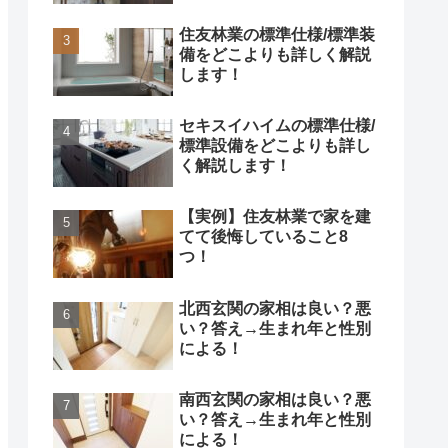
住友林業の標準仕様/標準装
備をどこよりも詳しく解説
します！
セキスイハイムの標準仕様/
標準設備をどこよりも詳し
く解説します！
【実例】住友林業で家を建
てて後悔していること8
つ！
北西玄関の家相は良い？悪
い？答え→生まれ年と性別
による！
南西玄関の家相は良い？悪
い？答え→生まれ年と性別
による！