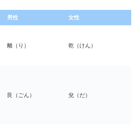
男性
女性
離（り）
乾（けん）
艮（ごん）
兌（だ）