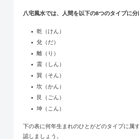
八宅風水では、人間を以下の8つのタイプに分
乾（けん）
兌（だ）
離（り）
震（しん）
巽（そん）
坎（かん）
艮（ごん）
坤（こん）
下の表に何年生まれのひとがどのタイプに属
認しましょう。