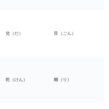
兌（だ）
艮（ごん）
乾（けん）
離（り）