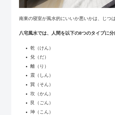
南東の寝室が風水的にいいか悪いかは、じつ
八宅風水では、人間を以下の8つのタイプに分
乾（けん）
兌（だ）
離（り）
震（しん）
巽（そん）
坎（かん）
艮（ごん）
坤（こん）