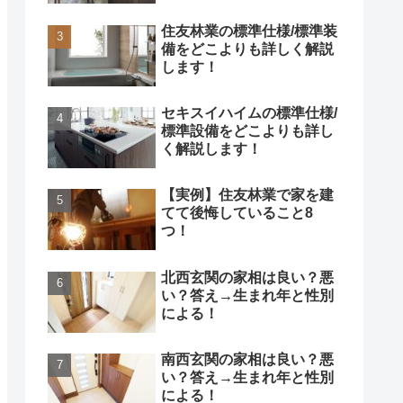
住友林業の標準仕様/標準装
備をどこよりも詳しく解説
します！
セキスイハイムの標準仕様/
標準設備をどこよりも詳し
く解説します！
【実例】住友林業で家を建
てて後悔していること8
つ！
北西玄関の家相は良い？悪
い？答え→生まれ年と性別
による！
南西玄関の家相は良い？悪
い？答え→生まれ年と性別
による！