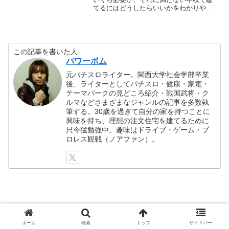
てるにはどうしたらいいかをわかりやす
く解説します。
この記事を書いた人
パワーボム
元パチスロライター。関西大学社会学部卒業
後、ライターとしてパチスロ・健康・家電・
テーマパークの見どころ紹介・戦国武将・ク
ルマなどさまざまなジャンルの記事を多数執
筆する。30歳を過ぎて自分の家を持つことに
興味を持ち、理想の注文住宅を建てるために
只今猛勉強中。趣味はドライブ・ゲーム・プ
ロレス観戦（ノアファン）。
積水ハウスの標準仕様/標準装備をどこ
ホーム
検索
トップ
サイドバー