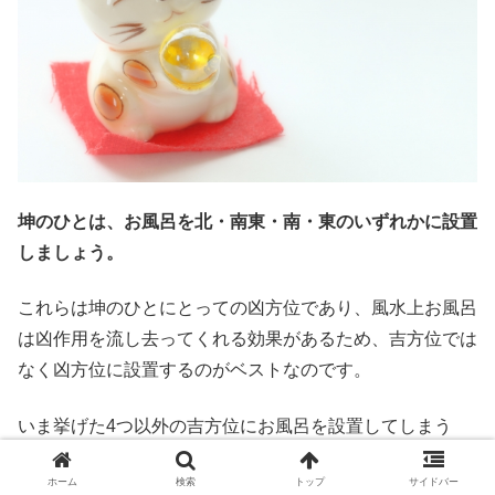
坤のひとは、お風呂を北・南東・南・東のいずれかに設置
しましょう。
これらは坤のひとにとっての凶方位であり、風水上お風呂
は凶作用を流し去ってくれる効果があるため、吉方位では
なく凶方位に設置するのがベストなのです。
いま挙げた4つ以外の吉方位にお風呂を設置してしまう
と、逆に凶作用をもたらしてしまい、風水的に悪い家とな
ホーム
検索
トップ
サイドバー
ります。