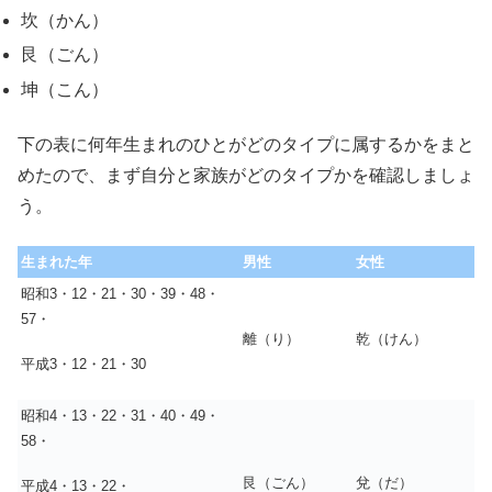
坎（かん）
艮（ごん）
坤（こん）
下の表に何年生まれのひとがどのタイプに属するかをまと
めたので、まず自分と家族がどのタイプかを確認しましょ
う。
生まれた年
男性
女性
昭和3・12・21・30・39・48・
57・
離（り）
乾（けん）
平成3・12・21・30
昭和4・13・22・31・40・49・
58・
艮（ごん）
兌（だ）
平成4・13・22・