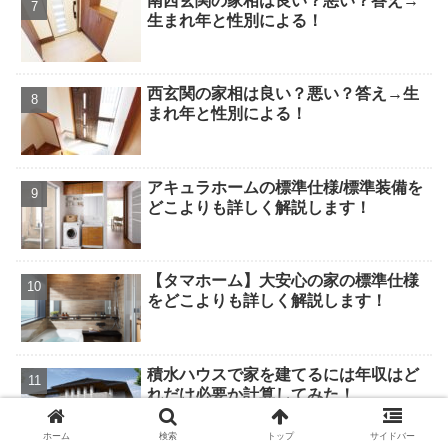
南西玄関の家相は良い？悪い？答え→
生まれ年と性別による！
西玄関の家相は良い？悪い？答え→生
まれ年と性別による！
アキュラホームの標準仕様/標準装備を
どこよりも詳しく解説します！
【タマホーム】大安心の家の標準仕様
をどこよりも詳しく解説します！
積水ハウスで家を建てるには年収はど
れだけ必要か計算してみた！
ホーム
検索
トップ
サイドバー