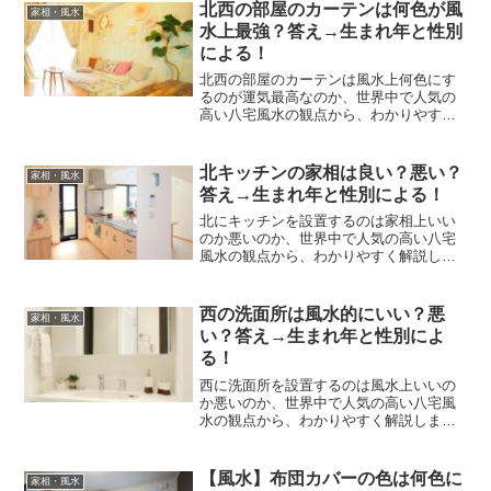
北西の部屋のカーテンは何色が風
家相・風水
水上最強？答え→生まれ年と性別
による！
北西の部屋のカーテンは風水上何色にす
るのが運気最高なのか、世界中で人気の
高い八宅風水の観点から、わかりやすく
解説します。
北キッチンの家相は良い？悪い？
家相・風水
答え→生まれ年と性別による！
北にキッチンを設置するのは家相上いい
のか悪いのか、世界中で人気の高い八宅
風水の観点から、わかりやすく解説しま
す。
西の洗面所は風水的にいい？悪
家相・風水
い？答え→生まれ年と性別によ
る！
西に洗面所を設置するのは風水上いいの
か悪いのか、世界中で人気の高い八宅風
水の観点から、わかりやすく解説しま
す。
【風水】布団カバーの色は何色に
家相・風水