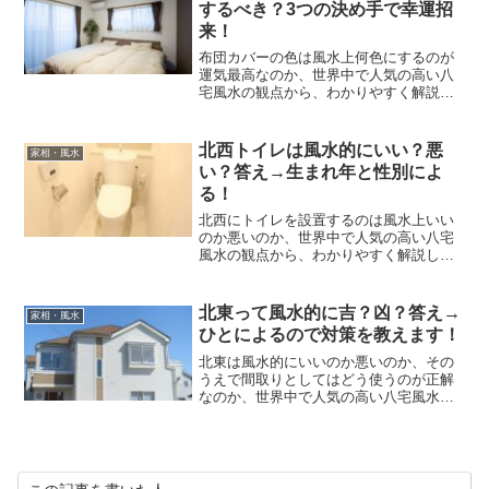
するべき？3つの決め手で幸運招
来！
布団カバーの色は風水上何色にするのが
運気最高なのか、世界中で人気の高い八
宅風水の観点から、わかりやすく解説し
ます。
北西トイレは風水的にいい？悪
家相・風水
い？答え→生まれ年と性別によ
る！
北西にトイレを設置するのは風水上いい
のか悪いのか、世界中で人気の高い八宅
風水の観点から、わかりやすく解説しま
す。
北東って風水的に吉？凶？答え→
家相・風水
ひとによるので対策を教えます！
北東は風水的にいいのか悪いのか、その
うえで間取りとしてはどう使うのが正解
なのか、世界中で人気の高い八宅風水の
観点から、わかりやすく解説します。