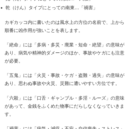
乾（けん）タイプにとっての南東…「禍害」
カギカッコ内に書いたのは風水上の方位の名前で、上から
順番に凶作用が強いことを表します。
「絶命」には「多病・多災・廃業・短命・絶望」の意味が
あり、病気や精神的ダメージのほか、事故やケガにも注意
が必要。
「五鬼」には「火災・事故・ケガ・盗難・過失」の意味が
あり、思わぬ事故や火災、災難に遭いやすい方位です。
「六殺」には「口舌・ギャンブル・多淫・ルーズ」の意味
があって、金銭をふくめた物事にだらしなくなっていきま
す。
「禍害」には「病気・減収・不安・自信喪失・ストレス」