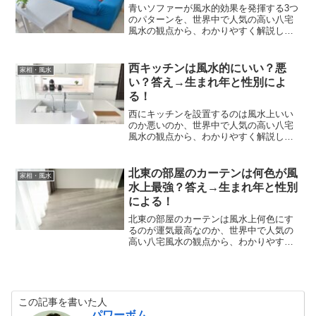
青いソファーが風水的効果を発揮する3つ
のパターンを、世界中で人気の高い八宅
風水の観点から、わかりやすく解説しま
す。
西キッチンは風水的にいい？悪
家相・風水
い？答え→生まれ年と性別によ
る！
西にキッチンを設置するのは風水上いい
のか悪いのか、世界中で人気の高い八宅
風水の観点から、わかりやすく解説しま
す。
北東の部屋のカーテンは何色が風
家相・風水
水上最強？答え→生まれ年と性別
による！
北東の部屋のカーテンは風水上何色にす
るのが運気最高なのか、世界中で人気の
高い八宅風水の観点から、わかりやすく
解説します。
この記事を書いた人
パワーボム