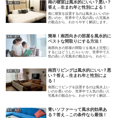
南の寝室は風水的にいい？悪い？
家相・風水
答え→生まれ年と性別による！
南に寝室を設置するのは風水上いいのか
悪いのか、世界中で人気の高い八宅風水
の観点から、わかりやすく解説します。
簡単！南西向きの部屋を風水的に
家相・風水
ベストな間取りにする方法！
南西向きの部屋の間取りを風水上完璧に
するにはどうしたらいいか、世界中で人
気の高い八宅風水の観点から、わかりや
すく解説します。
南西リビングは風水的にいい？悪
家相・風水
い？答え→生まれ年と性別によ
る！
南西にリビングを設置するのは風水上い
いのか悪いのか、世界中で人気の高い八
宅風水の観点から、わかりやすく解説し
ます。
青いソファーって風水的効果あ
家相・風水
る？答え→この条件なら最強！