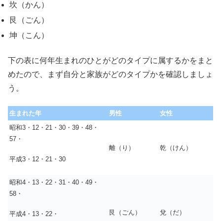
坎（かん）
艮（ごん）
坤（こん）
下の表に何年生まれのひとがどのタイプに属するかをまと
めたので、まず自分と家族がどのタイプかを確認しましょ
う。
生まれた年
男性
女性
昭和3・12・21・30・39・48・
57・
離（り）
乾（けん）
平成3・12・21・30
昭和4・13・22・31・40・49・
58・
艮（ごん）
兌（だ）
平成4・13・22・