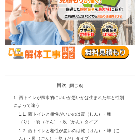
目次
西トイレが風水的にいいか悪いかは生まれた年と性別
によって違う
西トイレと相性がいいのは震（しん）・離
（り）・巽（そん）・坎（かん）タイプ
西トイレと相性が悪いのは乾（けん）・坤（こ
ん）・艮（ごん）・兌（だ）タイプ