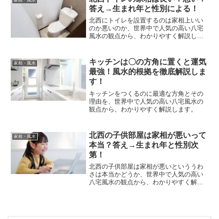
家相・風水
答え→生まれ年と性別による！
北西にトイレを設置するのは家相上いい
のか悪いのか、世界中で人気の高い八宅
風水の観点から、わかりやすく解説しま
す。
キッチンは〇の方角に置くと運気
家相・風水
最強！風水的根拠を徹底解説しま
す！
キッチンをつくるのに最適な方角とその
理由を、世界中で人気の高い八宅風水の
観点から、わかりやすく解説します。
北西の子供部屋は家相が悪いって
家相・風水
本当？答え→生まれ年と性別次
第！
北西の子供部屋は家相が悪いといううわ
さは本当かどうか、世界中で人気の高い
八宅風水の観点から、わかりやすく解説
します。