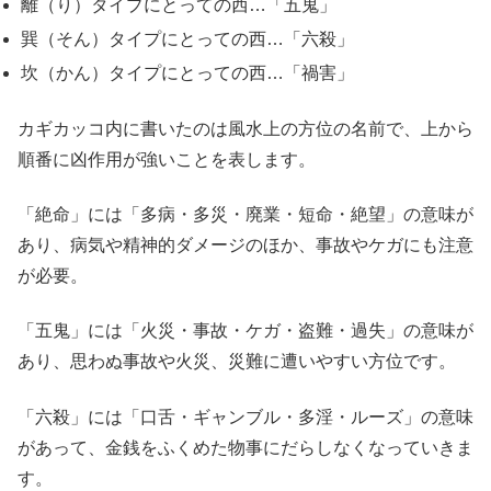
離（り）タイプにとっての西…「五鬼」
巽（そん）タイプにとっての西…「六殺」
坎（かん）タイプにとっての西…「禍害」
カギカッコ内に書いたのは風水上の方位の名前で、上から
順番に凶作用が強いことを表します。
「絶命」には「多病・多災・廃業・短命・絶望」の意味が
あり、病気や精神的ダメージのほか、事故やケガにも注意
が必要。
「五鬼」には「火災・事故・ケガ・盗難・過失」の意味が
あり、思わぬ事故や火災、災難に遭いやすい方位です。
「六殺」には「口舌・ギャンブル・多淫・ルーズ」の意味
があって、金銭をふくめた物事にだらしなくなっていきま
す。