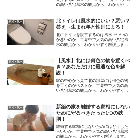
の高い八宅風水の観点から、わかりやす
く解説します。
北トイレは風水的にいい？悪い？
家相・風水
答え→生まれ年と性別による！
北にトイレを設置するのは風水上いいの
か悪いのか、世界中で人気の高い八宅風
水の観点から、わかりやすく解説しま
す。
【風水】北には何色の物を置くべ
家相・風水
き？あなただけに最適な色を解
説！
家の中心から見て北の部屋には何色の物
を置くのがベストか、世界中で人気の高
い八宅風水の観点から、わかりやすく解
説します。
新築の家を離婚する家相にしない
家相・風水
ために守るべきたった1つの鉄
則！
離婚する家相にしないためにはどうした
らいいか、世界中で人気の高い八宅風水
の観点から、わかりやすく解説します。