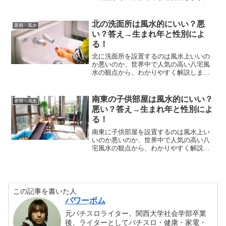
北の洗面所は風水的にいい？悪
家相・風水
い？答え→生まれ年と性別によ
る！
北に洗面所を設置するのは風水上いいの
か悪いのか、世界中で人気の高い八宅風
水の観点から、わかりやすく解説しま
す。
南東の子供部屋は風水的にいい？
家相・風水
悪い？答え→生まれ年と性別によ
る！
南東に子供部屋を設置するのは風水上い
いのか悪いのか、世界中で人気の高い八
宅風水の観点から、わかりやすく解説し
ます。
この記事を書いた人
パワーボム
元パチスロライター。関西大学社会学部卒業
後、ライターとしてパチスロ・健康・家電・