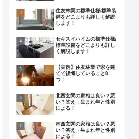
住友林業の標準仕様/標準装
備をどこよりも詳しく解説
します！
セキスイハイムの標準仕様/
標準設備をどこよりも詳し
く解説します！
【実例】住友林業で家を建
てて後悔していること8
つ！
北西玄関の家相は良い？悪
い？答え→生まれ年と性別
による！
南西玄関の家相は良い？悪
い？答え→生まれ年と性別
による！