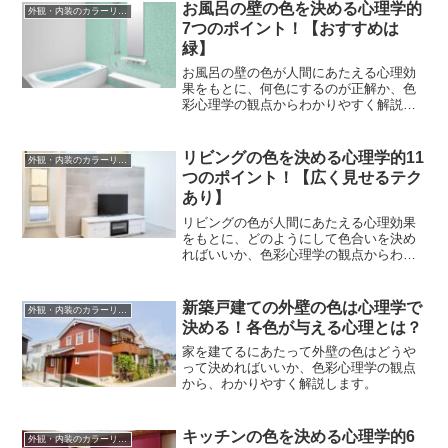
お風呂の壁の色を決める心理学的
外観・内装のカラーリング
7つのポイント！【おすすめは
緑】
お風呂の壁の色が人間にあたえる心理効
果をもとに、何色にするのが正解か、色
彩心理学の観点からわかりやすく解説し
ます。
リビングの色を決める心理学的11
外観・内装のカラーリング
つのポイント！【広く見せるテク
あり】
リビングの色が人間にあたえる心理効果
をもとに、どのようにして色合いを決め
ればいいか、色彩心理学の観点からわか
りやすく解説します。
新築戸建ての外壁の色は心理学で
外観・内装のカラーリング
決める！各色が与える心理とは？
家を建てるにあたって外壁の色はどうや
って決めればいいか、色彩心理学の観点
から、わかりやすく解説します。
キッチンの色を決める心理学的6
外観・内装のカラーリング