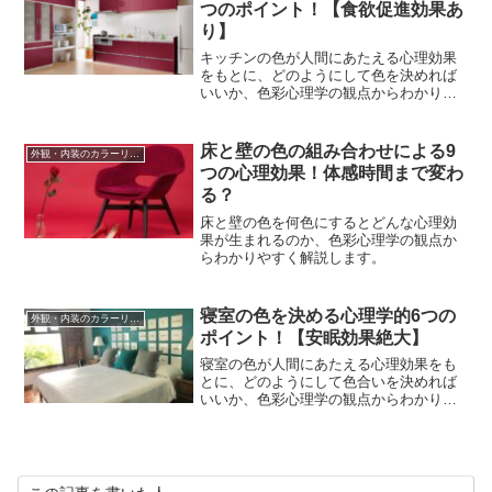
つのポイント！【食欲促進効果あ
り】
キッチンの色が人間にあたえる心理効果
をもとに、どのようにして色を決めれば
いいか、色彩心理学の観点からわかりや
すく解説します。
床と壁の色の組み合わせによる9
外観・内装のカラーリング
つの心理効果！体感時間まで変わ
る？
床と壁の色を何色にするとどんな心理効
果が生まれるのか、色彩心理学の観点か
らわかりやすく解説します。
寝室の色を決める心理学的6つの
外観・内装のカラーリング
ポイント！【安眠効果絶大】
寝室の色が人間にあたえる心理効果をも
とに、どのようにして色合いを決めれば
いいか、色彩心理学の観点からわかりや
すく解説します。