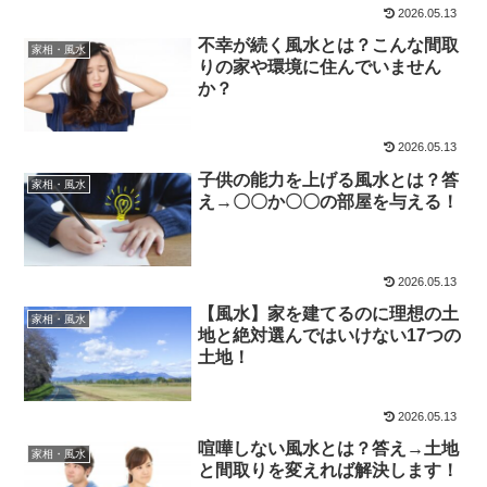
2026.05.13
不幸が続く風水とは？こんな間取
家相・風水
りの家や環境に住んでいません
か？
2026.05.13
子供の能力を上げる風水とは？答
家相・風水
え→〇〇か〇〇の部屋を与える！
2026.05.13
【風水】家を建てるのに理想の土
家相・風水
地と絶対選んではいけない17つの
土地！
2026.05.13
喧嘩しない風水とは？答え→土地
家相・風水
と間取りを変えれば解決します！