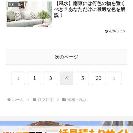
【風水】南東には何色の物を置く
家相・風水
べき？あなただけに最適な色を解
説！
2026.05.13
次のページ
前
次
1
3
4
5
20
へ
へ
ホーム
注文住宅
家相・風水