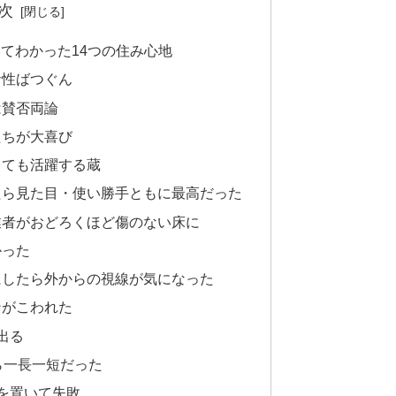
次
てわかった14つの住み心地
音性ばつぐん
は賛否両論
たちが大喜び
しても活躍する蔵
たら見た目・使い勝手ともに最高だった
業者がおどろくほど傷のない床に
かった
にしたら外からの視線が気になった
ンがこわれた
出る
ら一長一短だった
を置いて失敗