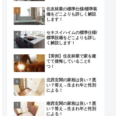
住友林業の標準仕様/標準装
備をどこよりも詳しく解説
します！
セキスイハイムの標準仕様/
標準設備をどこよりも詳し
く解説します！
【実例】住友林業で家を建
てて後悔していること8
つ！
北西玄関の家相は良い？悪
い？答え→生まれ年と性別
による！
南西玄関の家相は良い？悪
い？答え→生まれ年と性別
による！