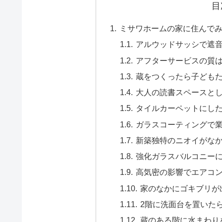
目
ミサワホームの家に住んでみ
アルウッドサッシで遮
アフターサービスの質
蔵をつくったら子ども
大人の読書スペースと
タイルカーペットにし
ガラスコーティングで
新築独特のニオイがな
強化ガラスバルコニー
高気密の影響でエアコ
家のなかにゴキブリが
2階に洗面台を置いた
蔵のある階に水まわり