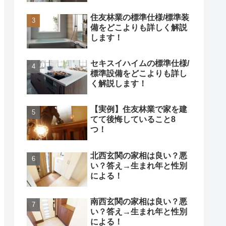
住友林業の標準仕様/標準装
備をどこよりも詳しく解説
します！
セキスイハイムの標準仕様/
標準設備をどこよりも詳し
く解説します！
【実例】住友林業で家を建
てて後悔していること8
つ！
北西玄関の家相は良い？悪
い？答え→生まれ年と性別
による！
南西玄関の家相は良い？悪
い？答え→生まれ年と性別
による！