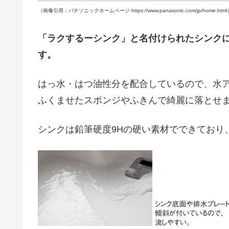
（画像引用：パナソニックホームページ https://www.panasonic.com/jp/home.html
「ラクするーシンク」と名付けられたシンク
す。
はっ水・はつ油性分を配合しているので、水
ふくませたスポンジやふきんで綺麗に落とせ
シンクは鉛筆硬度9Hの硬い素材でできており