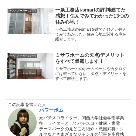
一条工務店i-smartの評判/建てた
ハウスメーカーの評判
感想！住んでみてわかった13つの
住み心地！
一条工務店のi-smartを建てたひとが住ん
でみてわかった、住み心地に関する声を
紹介します。
ミサワホームの欠点/デメリット
ハウスメーカーの評判
をすべて暴露します！
ミサワホームのホームページやカタログ
には載っていない、欠点・デメリットを
すべて解説します。
この記事を書いた人
パワーボム
元パチスロライター。関西大学社会学部卒業
後、ライターとしてパチスロ・健康・家電・
テーマパークの見どころ紹介・戦国武将・ク
ルマなどさまざまなジャンルの記事を多数執