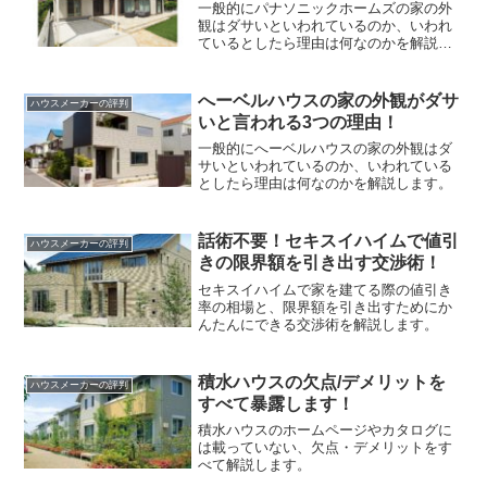
一般的にパナソニックホームズの家の外
観はダサいといわれているのか、いわれ
ているとしたら理由は何なのかを解説し
ます。
へーベルハウスの家の外観がダサ
ハウスメーカーの評判
いと言われる3つの理由！
一般的にへーベルハウスの家の外観はダ
サいといわれているのか、いわれている
としたら理由は何なのかを解説します。
話術不要！セキスイハイムで値引
ハウスメーカーの評判
きの限界額を引き出す交渉術！
セキスイハイムで家を建てる際の値引き
率の相場と、限界額を引き出すためにか
んたんにできる交渉術を解説します。
積水ハウスの欠点/デメリットを
ハウスメーカーの評判
すべて暴露します！
積水ハウスのホームページやカタログに
は載っていない、欠点・デメリットをす
べて解説します。