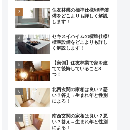
住友林業の標準仕様/標準装
備をどこよりも詳しく解説
します！
セキスイハイムの標準仕様/
標準設備をどこよりも詳し
く解説します！
【実例】住友林業で家を建
てて後悔していること8
つ！
北西玄関の家相は良い？悪
い？答え→生まれ年と性別
による！
南西玄関の家相は良い？悪
い？答え→生まれ年と性別
による！