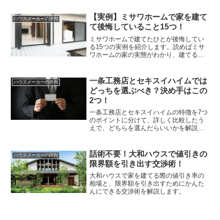
【実例】ミサワホームで家を建て
ハウスメーカーの評判
て後悔していること15つ！
ミサワホームで建てたひとが後悔してい
る15つの実例を紹介します。読めばミサ
ワホームの家の実態がわかり、建てるに
あたって何に気をつけたらいいかがわか
るようになります。
一条工務店とセキスイハイムでは
ハウスメーカーの評判
どっちを選ぶべき？決め手はこの
2つ！
一条工務店とセキスイハイムの特徴を7つ
のポイントに分けて、詳しく比較したう
えで、どちらを選んだらいいかを解説し
ます。
話術不要！大和ハウスで値引きの
ハウスメーカーの評判
限界額を引き出す交渉術！
大和ハウスで家を建てる際の値引き率の
相場と、限界額を引き出すためにかんた
んにできる交渉術を解説します。