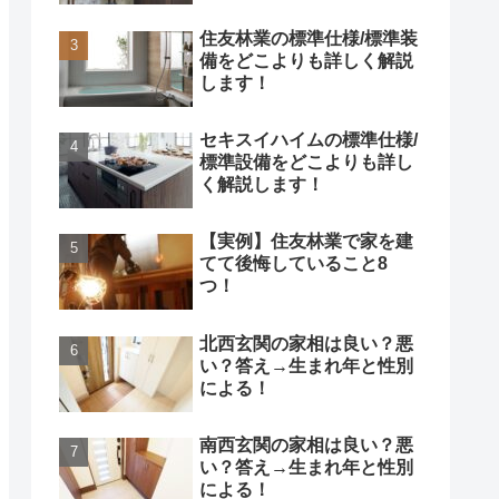
住友林業の標準仕様/標準装
備をどこよりも詳しく解説
します！
セキスイハイムの標準仕様/
標準設備をどこよりも詳し
く解説します！
【実例】住友林業で家を建
てて後悔していること8
つ！
北西玄関の家相は良い？悪
い？答え→生まれ年と性別
による！
南西玄関の家相は良い？悪
い？答え→生まれ年と性別
による！