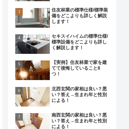
住友林業の標準仕様/標準装
備をどこよりも詳しく解説
します！
セキスイハイムの標準仕様/
標準設備をどこよりも詳し
く解説します！
【実例】住友林業で家を建
てて後悔していること8
つ！
北西玄関の家相は良い？悪
い？答え→生まれ年と性別
による！
南西玄関の家相は良い？悪
い？答え→生まれ年と性別
による！